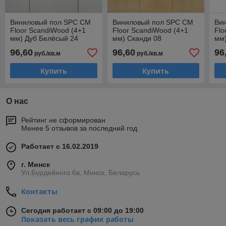
Виниловый пол SPC CM
Виниловый пол SPC CM
Ви
Floor ScandiWood (4+1
Floor ScandiWood (4+1
Flo
мм) Дуб Белёсый 24
мм) Сканди 08
мм)
96,60
96,60
96
руб./кв.м
руб./кв.м
Купить
Купить
О нас
Рейтинг не сформирован
Менее 5 отзывов за последний год
Работает с 16.02.2019
г. Минск
Ул.Бурдейного 6в, Минск, Беларусь
Контакты
Сегодня работает с 09:00 до 19:00
Показать весь график работы