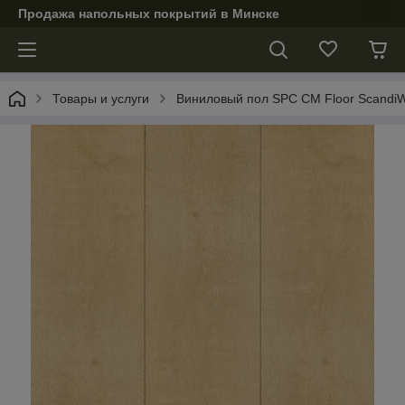
Продажа напольных покрытий в Минске
Товары и услуги
Виниловый пол SPC CM Floor ScandiW