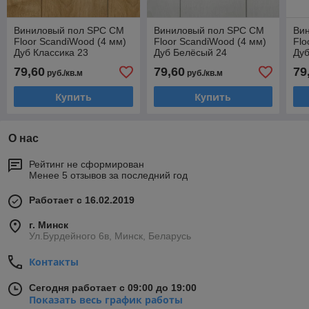
Виниловый пол SPC CM
Виниловый пол SPC CM
Ви
Floor ScandiWood (4 мм)
Floor ScandiWood (4 мм)
Flo
Дуб Классика 23
Дуб Белёсый 24
Дуб
79,60
79,60
79
руб./кв.м
руб./кв.м
Купить
Купить
О нас
Рейтинг не сформирован
Менее 5 отзывов за последний год
Работает с 16.02.2019
г. Минск
Ул.Бурдейного 6в, Минск, Беларусь
Контакты
Сегодня работает с 09:00 до 19:00
Показать весь график работы