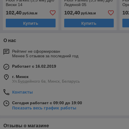
Floor Parkett (5,5 мм) Дуб
Floor Parkett (5,5 мм) Дуб
Flo
Виски 14
Ледяной 05
Оре
102,40
102,40
10
руб./кв.м
руб./кв.м
Купить
Купить
О нас
Рейтинг не сформирован
Менее 5 отзывов за последний год
Работает с 16.02.2019
г. Минск
Ул.Бурдейного 6в, Минск, Беларусь
Контакты
Сегодня работает с 09:00 до 19:00
Показать весь график работы
Отзывы о магазине