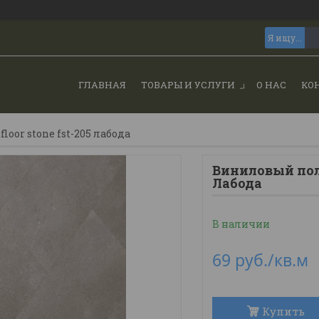
ГЛАВНАЯ
ТОВАРЫ И УСЛУГИ
О НАС
КО
loor stone fst-205 лабода
Виниловый пол 
Лабода
В наличии
69
руб.
/кв.м
Купить