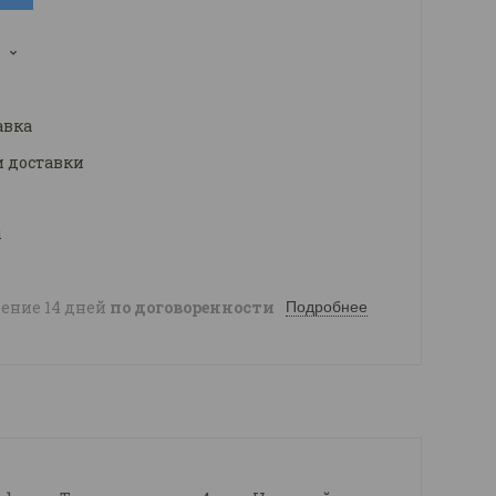
3
авка
и доставки
ы
чение 14 дней
по договоренности
Подробнее