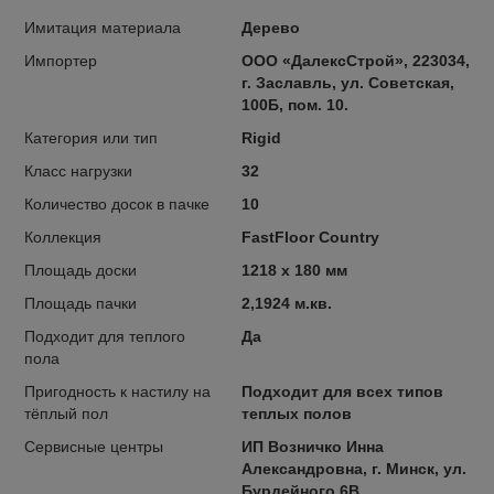
Имитация материала
Дерево
Импортер
OOO «ДалексСтрой», 223034,
г. Заславль, ул. Советская,
100Б, пом. 10.
Категория или тип
Rigid
Класс нагрузки
32
Количество досок в пачке
10
Коллекция
FastFloor Country
Площадь доски
1218 x 180 мм
Площадь пачки
2,1924 м.кв.
Подходит для теплого
Да
пола
Пригодность к настилу на
Подходит для всех типов
тёплый пол
теплых полов
Сервисные центры
ИП Возничко Инна
Александровна, г. Минск, ул.
Бурдейного 6В