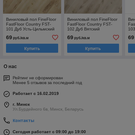
Виниловый пол FineFloor
Виниловый пол FineFloor
Вин
FastFloor Country FST-
FastFloor Country FST-
Fas
101 Дуб Усть-Цильмский
102 Дуб Вятский
103
Ста
69
69
69
руб./кв.м
руб./кв.м
Купить
Купить
О нас
Рейтинг не сформирован
Менее 5 отзывов за последний год
Работает с 16.02.2019
г. Минск
Ул.Бурдейного 6в, Минск, Беларусь
Контакты
Сегодня работает с 09:00 до 19:00