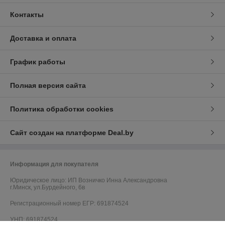
Контакты
Доставка и оплата
График работы
Полная версия сайта
Политика обработки cookies
Сайт создан на платформе Deal.by
Информация для покупателя
Юридическое лицо:
ИП Возничко Инна Александровна
г.Минск, ул.Бурдейного, 6в
Регистрационный номер ЕГР: 691874524
УНП: 691874524