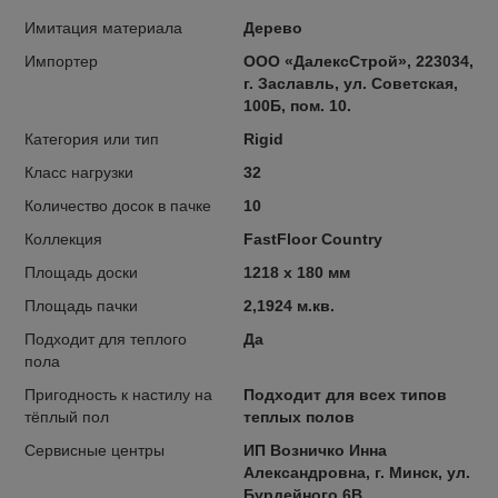
Имитация материала
Дерево
Импортер
OOO «ДалексСтрой», 223034,
г. Заславль, ул. Советская,
100Б, пом. 10.
Категория или тип
Rigid
Класс нагрузки
32
Количество досок в пачке
10
Коллекция
FastFloor Country
Площадь доски
1218 x 180 мм
Площадь пачки
2,1924 м.кв.
Подходит для теплого
Да
пола
Пригодность к настилу на
Подходит для всех типов
тёплый пол
теплых полов
Сервисные центры
ИП Возничко Инна
Александровна, г. Минск, ул.
Бурдейного 6В