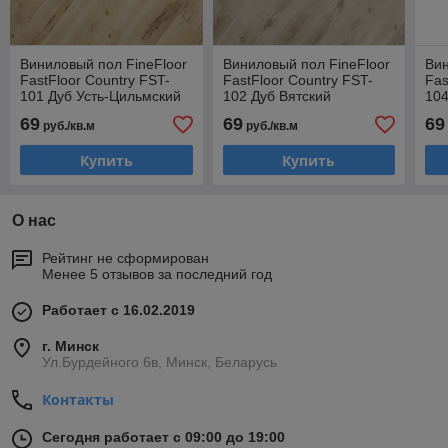
Виниловый пол FineFloor
Виниловый пол FineFloor
Вин
FastFloor Country FST-
FastFloor Country FST-
Fas
101 Дуб Усть-Цильмский
102 Дуб Вятский
104
69
69
69
руб./кв.м
руб./кв.м
Купить
Купить
О нас
Рейтинг не сформирован
Менее 5 отзывов за последний год
Работает с 16.02.2019
г. Минск
Ул.Бурдейного 6в, Минск, Беларусь
Контакты
Сегодня работает с 09:00 до 19:00