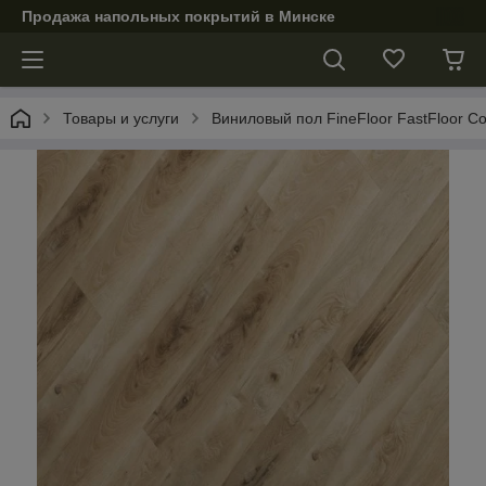
Продажа напольных покрытий в Минске
Товары и услуги
Виниловый пол FineFloor FastFloor C