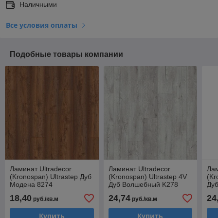
Наличными
Все условия оплаты
Подобные товары компании
Ламинат Ultradecor
Ламинат Ultradecor
Лам
(Kronospan) Ultrastep Дуб
(Kronospan) Ultrastep 4V
(Kr
Модена 8274
Дуб Волшебный K278
Ду
18,40
24,74
24
руб./кв.м
руб./кв.м
Купить
Купить