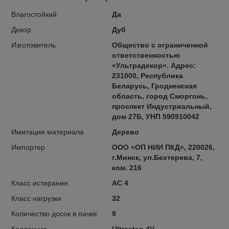
Влагостойкий
Да
Декор
Дуб
Изготовитель
Общество с ограниченной
ответственностью
«Ультрадекор». Адрес:
231000, Республика
Беларусь, Гродненская
область, город Сморгонь,
проспект Индустриальный,
дом 27Б, УНП 590910042
Имитация материала
Дерево
Импортер
ООО «ОП НИИ ПКД», 220026,
г.Минск, ул.Бехтерева, 7,
ком. 216
Класс истирания
AC 4
Класс нагрузки
32
Количество досок в пачке
9
Коллекция
Ultrastep 4V