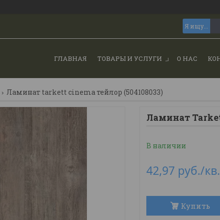
ГЛАВНАЯ
ТОВАРЫ И УСЛУГИ
О НАС
КО
Ламинат tarkett cinema тейлор (504108033)
Ламинат Tarket
В наличии
42,97
руб.
/кв
Купить