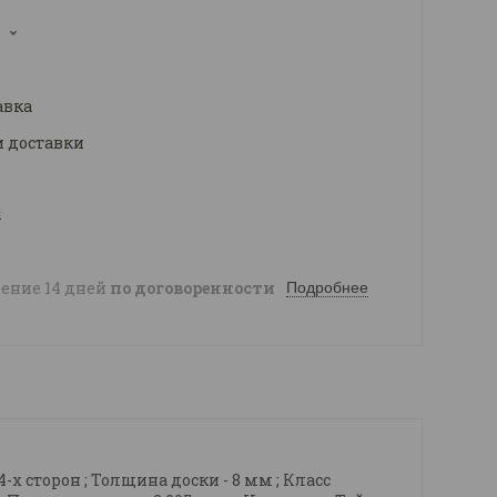
3
авка
и доставки
ы
чение 14 дней
по договоренности
Подробнее
 4-х сторон ; Толщина доски - 8 мм ; Класс