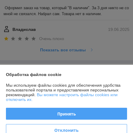
Оформил заказ на товар, который "В наличии". За 3 дня никто не со 
мной не связался. Набрал сам. Товара нет в наличии.
Владислав
19.06.2025
Очень плохо
Показать все отзывы
О нас
Обработка файлов cookie
Контакты
Мы используем файлы cookies для обеспечения удобства
пользователей портала и предоставления персональных
рекомендаций.
Вы можете настроить файлы cookies или
Доставка и оплата
отключить их.
График работы
Принять
Полная версия сайта
Отклонить