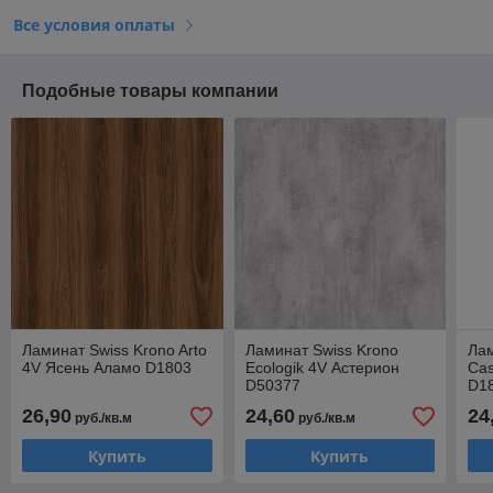
Все условия оплаты
Подобные товары компании
Ламинат Swiss Krono Arto
Ламинат Swiss Krono
Лам
4V Ясень Аламо D1803
Ecologik 4V Астерион
Cas
D50377
D1
26,90
24,60
24
руб./кв.м
руб./кв.м
Купить
Купить