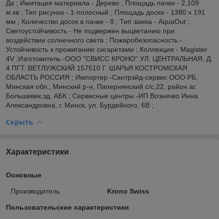
Да ; Имитация материала - Дерево ; Площадь пачки - 2,109
м.кв ; Тип рисунка - 1-полосный ; Площадь доски - 1380 x 191
мм ; Количество досок в пачке - 8 ; Тип замка - AquaOut ;
Светоустойчивость - Не подвержен выцветанию при
воздействии солнечного света ; Пожаробезопасность -
Устойчивость к прожиганию сигаретами ; Коллекция - Magister
4V ;Изготовитель -ООО "СВИСС КРОНО" УЛ. ЦЕНТРАЛЬНАЯ, Д.
4 ПГТ. ВЕТЛУЖСКИЙ 157510 Г. ШАРЬЯ КОСТРОМСКАЯ
ОБЛАСТЬ РОССИЯ ; Импортер -Сантрэйд-сервис ООО РБ,
Минская обл., Минский р-н, Папернянский с/с,22, район аг.
Большевик,зд. АБК ; Сервисные центры -ИП Возничко Инна
Александровна, г. Минск, ул. Бурдейного, 6В ;
Скрыть
Характеристики
Основные
Производитель
Krono Swiss
Пользовательские характеристики