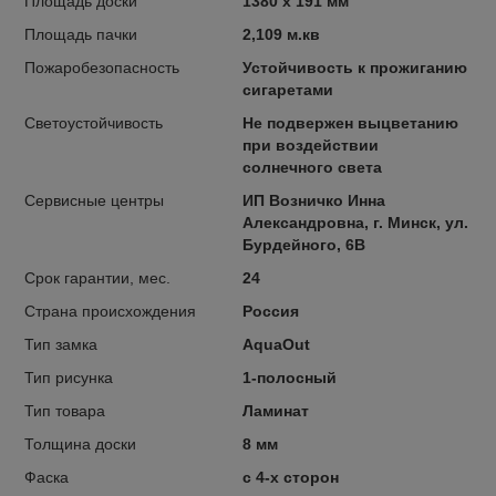
Площадь доски
1380 x 191 мм
Площадь пачки
2,109 м.кв
Пожаробезопасность
Устойчивость к прожиганию
сигаретами
Светоустойчивость
Не подвержен выцветанию
при воздействии
солнечного света
Сервисные центры
ИП Возничко Инна
Александровна, г. Минск, ул.
Бурдейного, 6В
Срок гарантии, мес.
24
Страна происхождения
Россия
Тип замка
AquaOut
Тип рисунка
1-полосный
Тип товара
Ламинат
Толщина доски
8 мм
Фаска
с 4-х сторон