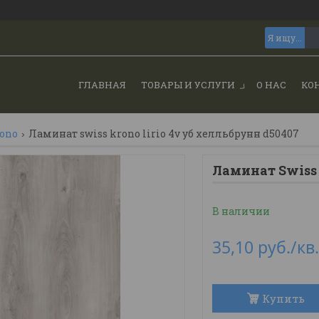
ГЛАВНАЯ
ТОВАРЫ И УСЛУГИ
О НАС
КО
rono
Ламинат swiss krono lirio 4v уб хелльбрунн d50407
Ламинат Swiss 
В наличии
35,10
руб.
/кв
Купить