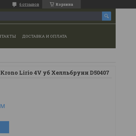
6 отзывов
Корзина
НТАКТЫ
ДОСТАВКА И ОПЛАТА
Krono Lirio 4V уб Хелльбрунн D50407
.м