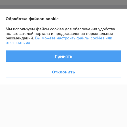
О нас
Обработка файлов cookie
Контакты
Мы используем файлы cookies для обеспечения удобства
пользователей портала и предоставления персональных
рекомендаций.
Вы можете настроить файлы cookies или
Доставка и оплата
отключить их.
График работы
Принять
Полная версия сайта
Отклонить
Политика обработки cookies
Сайт создан на платформе Deal.by
Информация для покупателя
Юридическое лицо:
ИП Возничко Инна Александровна
г.Минск, ул.Бурдейного, 6в