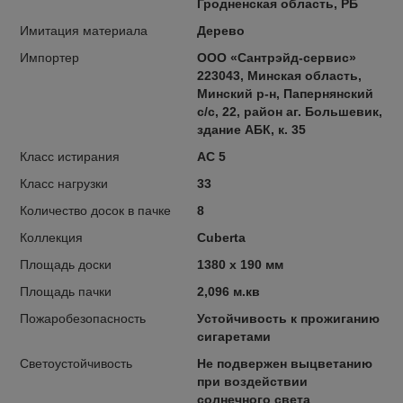
Гродненская область, РБ
Имитация материала
Дерево
Импортер
ООО «Сантрэйд-сервис»
223043, Минская область,
Минский р-н, Папернянский
с/с, 22, район аг. Большевик,
здание АБК, к. 35
Класс истирания
AC 5
Класс нагрузки
33
Количество досок в пачке
8
Коллекция
Cuberta
Площадь доски
1380 x 190 мм
Площадь пачки
2,096 м.кв
Пожаробезопасность
Устойчивость к прожиганию
сигаретами
Светоустойчивость
Не подвержен выцветанию
при воздействии
солнечного света