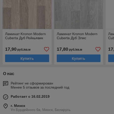
Ламинат Kronon Modern
Ламинат Kronon Modern
Ла
Cuberta Дуб Рейкьявик
Cuberta Дуб Элис
Cub
17,90
17,80
17
руб./кв.м
руб./кв.м
Купить
Купить
О нас
Рейтинг не сформирован
Менее 5 отзывов за последний год
Работает с 16.02.2019
г. Минск
Ул.Бурдейного 6в, Минск, Беларусь