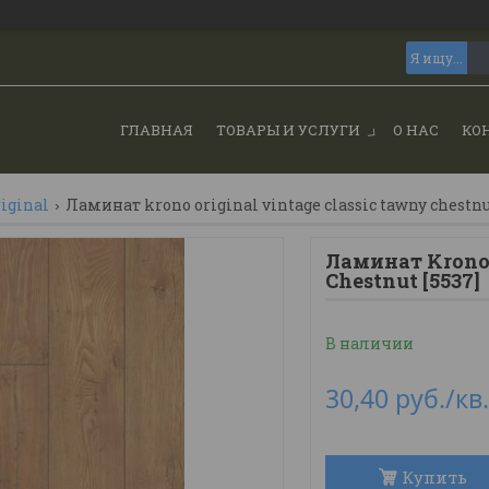
ГЛАВНАЯ
ТОВАРЫ И УСЛУГИ
О НАС
КО
iginal
Ламинат krono original vintage classic tawny chestnu
Ламинат Krono 
Chestnut [5537]
В наличии
30,40
руб.
/кв
Купить