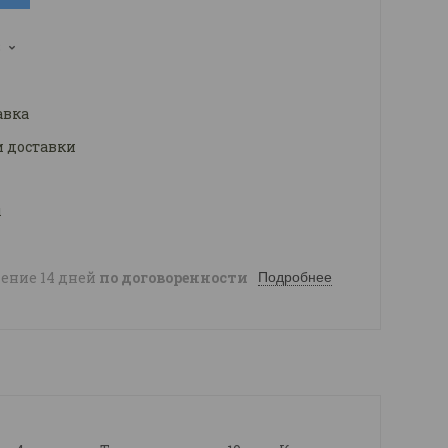
3
авка
и доставки
ы
чение 14 дней
по договоренности
Подробнее