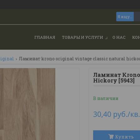
ГЛАВНАЯ
ТОВАРЫ И УСЛУГИ
О НАС
КО
iginal
Ламинат krono original vintage classic natural hickor
Ламинат Krono o
Hickory [5943]
В наличии
30,40
руб.
/кв
Купить