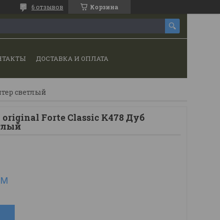
6 отзывов
Корзина
НТАКТЫ
ДОСТАВКА И ОПЛАТА
ентер светлый
riginal Forte Classic K478 Дуб
тлый
.м