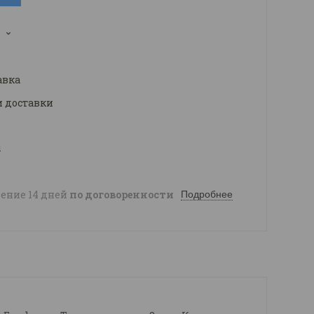
3
авка
и доставки
ы
чение 14 дней
по договоренности
Подробнее