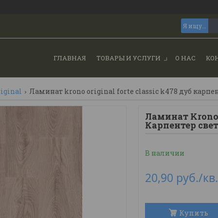
ГЛАВНАЯ
ТОВАРЫ И УСЛУГИ
О НАС
КО
iginal
Ламинат krono original forte classic k478 дуб карп
Ламинат Krono o
Карпентер све
В наличии
20,90
руб.
/кв
Купить