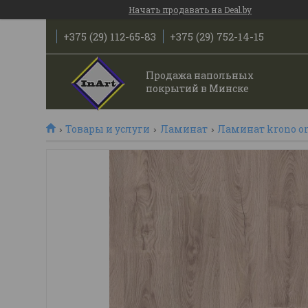
Начать продавать на Deal.by
+375 (29) 112-65-83
+375 (29) 752-14-15
Продажа напольных
покрытий в Минске
Товары и услуги
Ламинат
Ламинат krono or