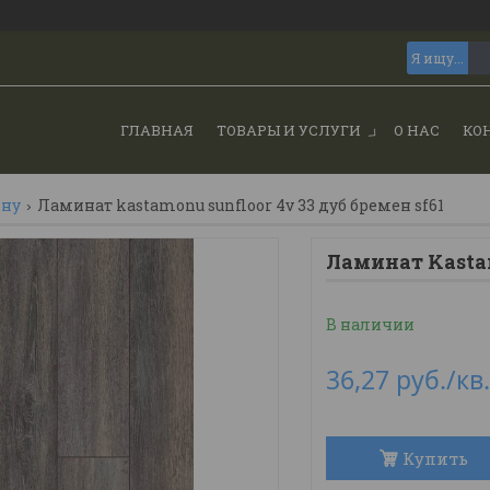
ГЛАВНАЯ
ТОВАРЫ И УСЛУГИ
О НАС
КО
ону
Ламинат kastamonu sunfloor 4v 33 дуб бремен sf61
Ламинат Kastam
В наличии
36,27
руб.
/кв
Купить