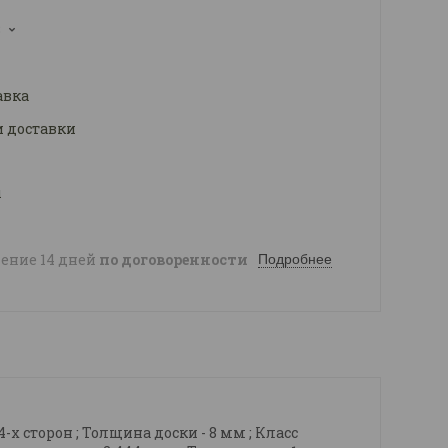
3
авка
и доставки
ы
чение 14 дней
по договоренности
Подробнее
 4-х сторон ; Толщина доски - 8 мм ; Класс