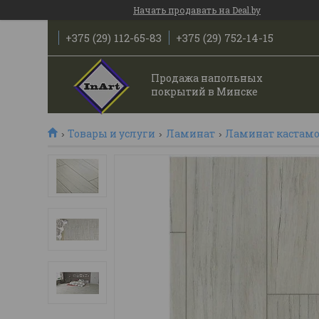
Начать продавать на Deal.by
+375 (29) 112-65-83
+375 (29) 752-14-15
Продажа напольных
покрытий в Минске
Товары и услуги
Ламинат
Ламинат кастам