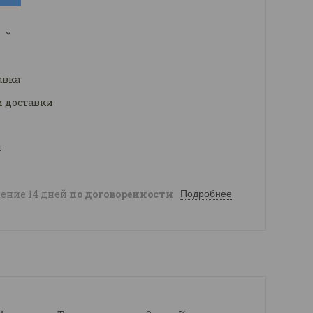
3
авка
и доставки
ы
чение 14 дней
по договоренности
Подробнее