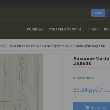
ГЛАВНАЯ
ТОВАРЫ И УСЛУГИ
О НАС
КО
ону
Ламинат kastamonu floorpan black bla006 дуб кадьяк
Ламинат Kasta
Кадьяк
В наличии
33,24
руб.
/кв
Купить