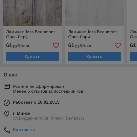
Ламинат Joss Beaumont
Ламинат Joss Beaumont
Лам
Opus Леру
Opus Лори
Op
61
61
61
руб./кв.м
руб./кв.м
Купить
Купить
О нас
Рейтинг не сформирован
Менее 5 отзывов за последний год
Работает с 16.02.2019
г. Минск
Ул.Бурдейного 6в, Минск, Беларусь
Контакты