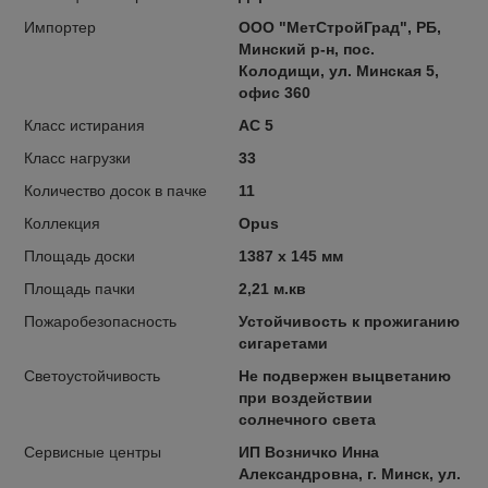
Импортер
ООО "МетСтройГрад", РБ,
Минский р-н, пос.
Колодищи, ул. Минская 5,
офис 360
Класс истирания
AC 5
Класс нагрузки
33
Количество досок в пачке
11
Коллекция
Opus
Площадь доски
1387 x 145 мм
Площадь пачки
2,21 м.кв
Пожаробезопасность
Устойчивость к прожиганию
сигаретами
Светоустойчивость
Не подвержен выцветанию
при воздействии
солнечного света
Сервисные центры
ИП Возничко Инна
Александровна, г. Минск, ул.