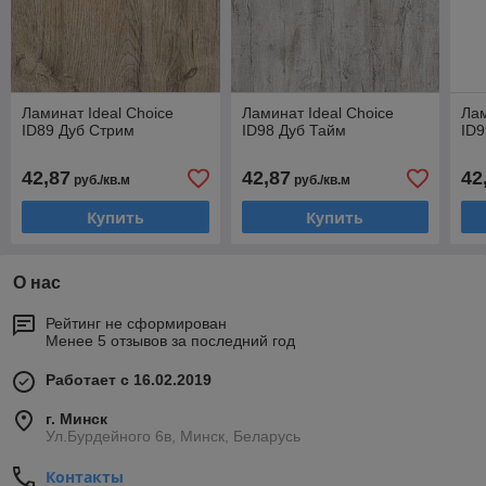
Ламинат Ideal Choice
Ламинат Ideal Choice
Лам
ID89 Дуб Стрим
ID98 Дуб Тайм
ID9
42,87
42,87
42
руб./кв.м
руб./кв.м
Купить
Купить
О нас
Рейтинг не сформирован
Менее 5 отзывов за последний год
Работает с 16.02.2019
г. Минск
Ул.Бурдейного 6в, Минск, Беларусь
Контакты