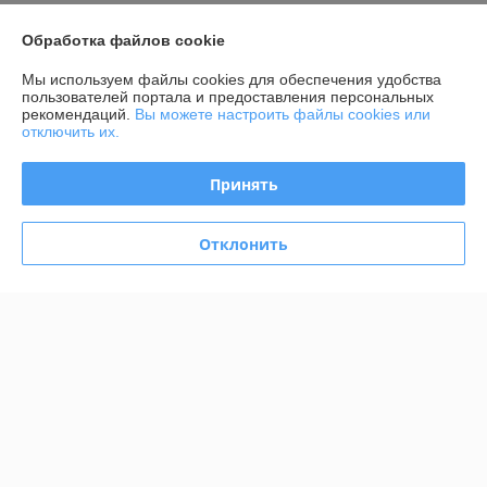
О нас
Обработка файлов cookie
Контакты
Мы используем файлы cookies для обеспечения удобства
пользователей портала и предоставления персональных
рекомендаций.
Вы можете настроить файлы cookies или
Доставка и оплата
отключить их.
График работы
Принять
Полная версия сайта
Отклонить
Политика обработки cookies
Сайт создан на платформе Deal.by
Информация для покупателя
Юридическое лицо:
ИП Возничко Инна Александровна
г.Минск, ул.Бурдейного, 6в
Регистрационный номер ЕГР: 691874524