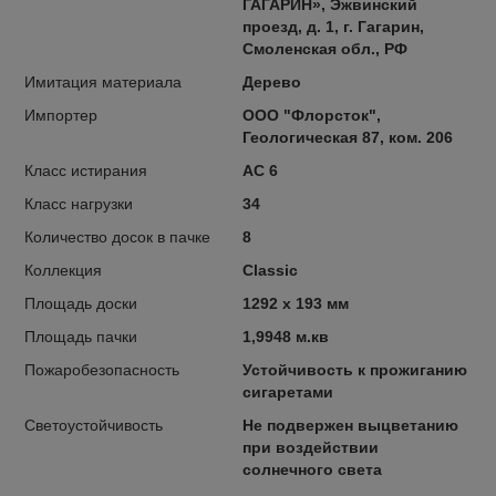
ГАГАРИН», Эжвинский
проезд, д. 1, г. Гагарин,
Смоленская обл., РФ
Имитация материала
Дерево
Импортер
OOO "Флорсток",
Геологическая 87, ком. 206
Класс истирания
AC 6
Класс нагрузки
34
Количество досок в пачке
8
Коллекция
Classic
Площадь доски
1292 x 193 мм
Площадь пачки
1,9948 м.кв
Пожаробезопасность
Устойчивость к прожиганию
сигаретами
Светоустойчивость
Не подвержен выцветанию
при воздействии
солнечного света