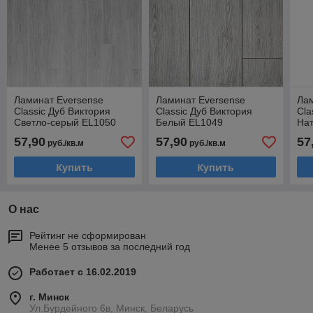
Ламинат Eversense
Ламинат Eversense
Лам
Classic Дуб Виктория
Classic Дуб Виктория
Cla
Cветло-серый EL1050
Белый EL1049
На
EL
57,90
57,90
57
руб./кв.м
руб./кв.м
Купить
Купить
О нас
Рейтинг не сформирован
Менее 5 отзывов за последний год
Работает с 16.02.2019
г. Минск
Ул.Бурдейного 6в, Минск, Беларусь