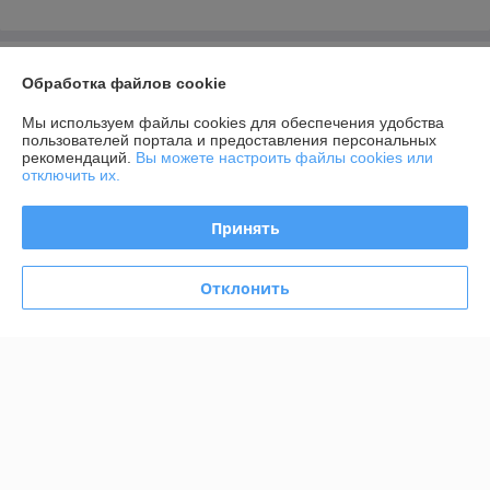
О нас
Обработка файлов cookie
Контакты
Мы используем файлы cookies для обеспечения удобства
пользователей портала и предоставления персональных
рекомендаций.
Вы можете настроить файлы cookies или
Доставка и оплата
отключить их.
График работы
Принять
Полная версия сайта
Отклонить
Политика обработки cookies
Сайт создан на платформе Deal.by
Информация для покупателя
Юридическое лицо:
ИП Возничко Инна Александровна